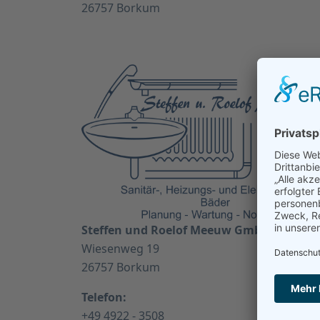
26757 Borkum
Steffen und Roelof Meeuw GmbH
Wiesenweg 19
26757 Borkum
Telefon:
+49 4922 - 3508